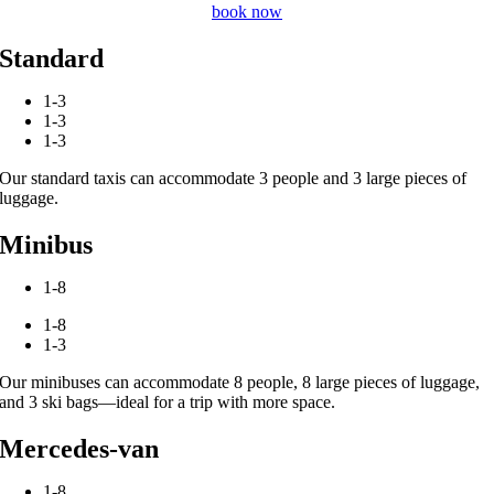
book now
Standard
1-3
1-3
1-3
Our standard taxis can accommodate 3 people and 3 large pieces of
luggage.
Minibus
1-8
1-8
1-3
Our minibuses can accommodate 8 people, 8 large pieces of luggage,
and 3 ski bags—ideal for a trip with more space.
Mercedes-van
1-8