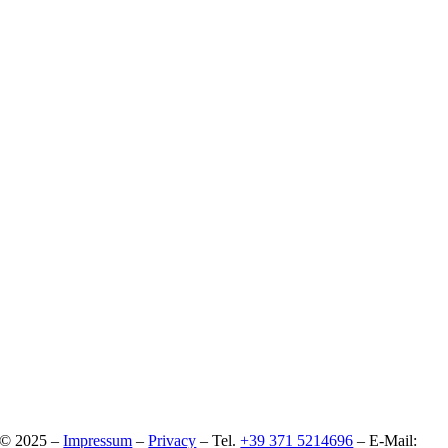
© 2025 –
Impressum
–
Privacy
– Tel.
+39 371 5214696
– E-Mail: