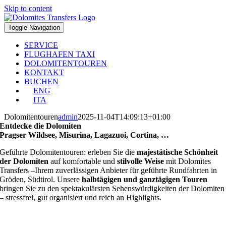
Skip to content
Toggle Navigation
SERVICE
FLUGHAFEN TAXI
DOLOMITENTOUREN
KONTAKT
BUCHEN
ENG
ITA
Dolomitentouren
admin
2025-11-04T14:09:13+01:00
Entdecke die Dolomiten
Pragser Wildsee, Misurina, Lagazuoi, Cortina, …
Geführte Dolomitentouren: erleben Sie die
majestätische Schönheit
der Dolomiten
auf komfortable und
stilvolle Weise
mit Dolomites
Transfers –Ihrem zuverlässigen Anbieter für geführte Rundfahrten in
Gröden, Südtirol. Unsere
halbtägigen und ganztägigen Touren
bringen Sie zu den spektakulärsten Sehenswürdigkeiten der Dolomiten
– stressfrei, gut organisiert und reich an Highlights.