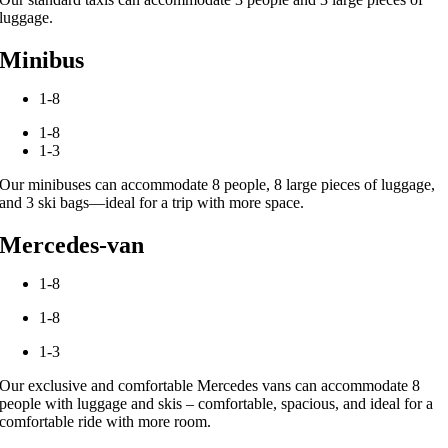
luggage.
Minibus
1-8
1-8
1-3
Our minibuses can accommodate 8 people, 8 large pieces of luggage,
and 3 ski bags—ideal for a trip with more space.
Mercedes-van
1-8
1-8
1-3
Our exclusive and comfortable Mercedes vans can accommodate 8
people with luggage and skis – comfortable, spacious, and ideal for a
comfortable ride with more room.