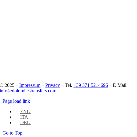
© 2025 –
Impressum
–
Privacy
– Tel.
+39 371 5214696
– E-Mail:
info@dolomitestransfers.com
Page load link
ENG
ITA
DEU
Go to Top