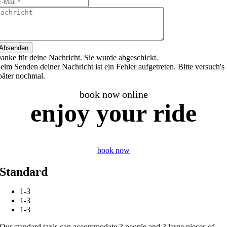
Absenden
anke für deine Nachricht. Sie wurde abgeschickt.
eim Senden deiner Nachricht ist ein Fehler aufgetreten. Bitte versuch's
päter nochmal.
book now online
enjoy
your
ride
book now
Standard
1-3
1-3
1-3
Our standard taxis can accommodate 3 people and 3 large pieces of