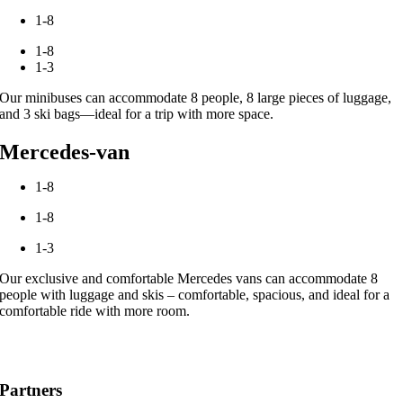
1-8
1-8
1-3
Our minibuses can accommodate 8 people, 8 large pieces of luggage,
and 3 ski bags—ideal for a trip with more space.
Mercedes-van
1-8
1-8
1-3
Our exclusive and comfortable Mercedes vans can accommodate 8
people with luggage and skis – comfortable, spacious, and ideal for a
comfortable ride with more room.
Partners