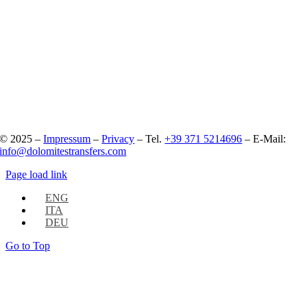
© 2025 –
Impressum
–
Privacy
– Tel.
+39 371 5214696
– E-Mail:
info@dolomitestransfers.com
Page load link
ENG
ITA
DEU
Go to Top