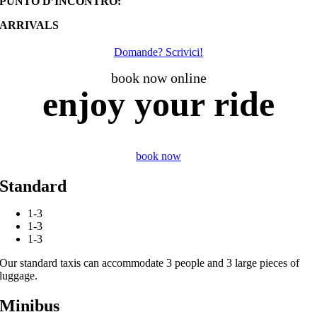
PUNTO D’INCONTRO:
ARRIVALS
Domande? Scrivici!
book now online
enjoy
your
ride
book now
Standard
1-3
1-3
1-3
Our standard taxis can accommodate 3 people and 3 large pieces of
luggage.
Minibus