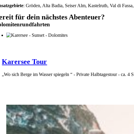
nsatzgebiete
: Gröden, Alta Badia, Seiser Alm, Kastelruth, Val di Fassa,
ereit für dein nächstes Abenteuer?
olomitenrundfahrten
Karersee Tour
„Wo sich Berge im Wasser spiegeln “ - Private Halbtagestour - ca. 4